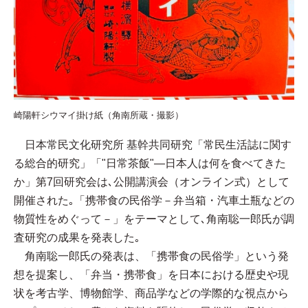
崎陽軒シウマイ掛け紙（角南所蔵・撮影）
日本常民文化研究所 基幹共同研究「常民生活誌に関す
る総合的研究」「"日常茶飯"—日本人は何を食べてきた
か」第7回研究会は､公開講演会（オンライン式）として
開催された｡「携帯食の民俗学－弁当箱・汽車土瓶などの
物質性をめぐって－」をテーマとして､角南聡一郎氏が調
査研究の成果を発表した｡
角南聡一郎氏の発表は、「携帯食の民俗学」という発
想を提案し、「弁当・携帯食」を日本における歴史や現
状を考古学、博物館学、商品学などの学際的な視点から