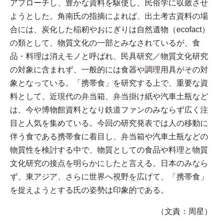
アプローチし、豊かな資料を駆使し、民俗学に収斂させ
ようとした。角南氏の指摘によれば、出土考古資料の場
合には、炭化した稲籾やおにぎりは自然遺物（ecofact）
の類として、物質文化の一部とみなされているが、食
品・料理は消えモノと呼ばれ、民具研究／物質文化研究
の対象に含まれず、一般的には食器や調理用具がその対
象となっている。「携帯食」を研究する上で、重要な資
料として、近現代の弁当箱、弁当掛け紙や汽車土瓶など
は、今や博物館資料となり鉄道ファンのみならず広く注
目と人気を集めている。今回の研究発表では人の移動に
伴う食である携帯食に着目し、弁当箱や汽車土瓶などの
物質性を検討する中で、物質としての食品や料理と物質
文化研究の接点を明らかにしたと言える。日本のみなら
ず、東アジア、さらに世界へ視野を広げて、「携帯食」
を捉えようとする氏の姿勢は印象的である。
（文責：周星）