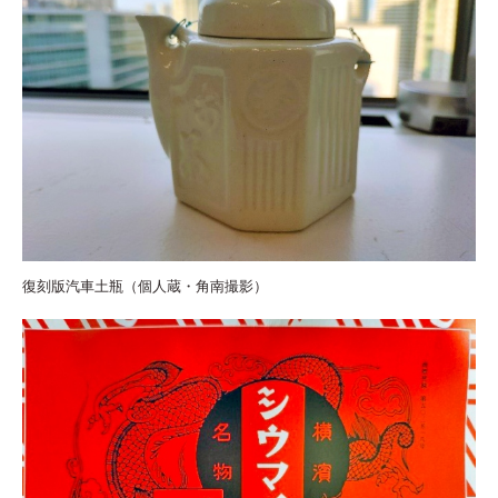
復刻版汽車土瓶（個人蔵・角南撮影）