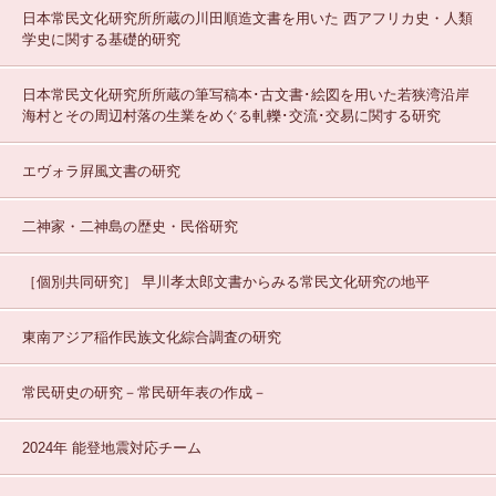
日本常民文化研究所所蔵の川田順造文書を用いた 西アフリカ史・人類
学史に関する基礎的研究
日本常民文化研究所所蔵の筆写稿本･古文書･絵図を用いた若狭湾沿岸
海村とその周辺村落の生業をめぐる軋轢･交流･交易に関する研究
エヴォラ屛風文書の研究
二神家・二神島の歴史・民俗研究
［個別共同研究］
早川孝太郎文書からみる常民文化研究の地平
東南アジア稲作民族文化綜合調査の研究
常民研史の研究－常民研年表の作成－
2024年 能登地震対応チーム