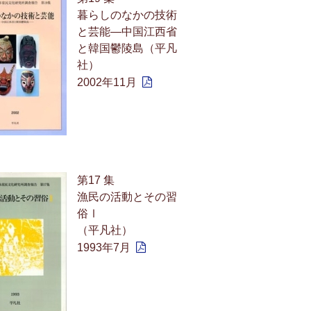
暮らしのなかの技術
と芸能—中国江西省
と韓国鬱陵島（平凡
社）
2002年11月
第17 集
漁民の活動とその習
俗Ⅰ
（平凡社）
1993年7月