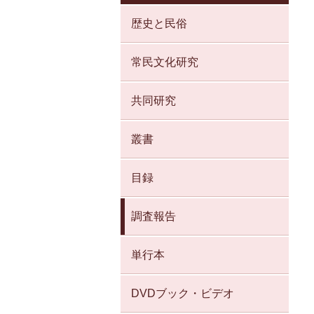
歴史と⺠俗
常民文化研究
共同研究
叢書
目録
調査報告
単行本
DVDブック・ビデオ