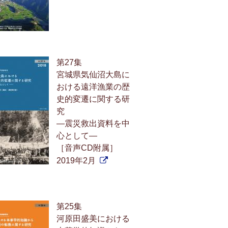
第27集
宮城県気仙沼大島に
おける遠洋漁業の歴
史的変遷に関する研
究
—震災救出資料を中
心として—
［音声CD附属］
2019年2月
第25集
河原田盛美における