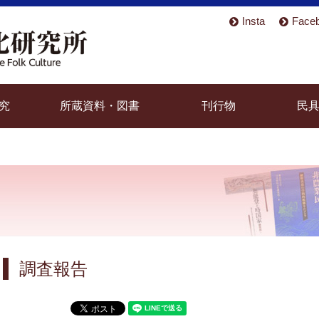
Insta
Face
究
所蔵資料・図書
刊行物
民
調査報告