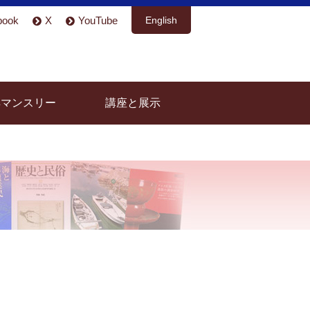
book
X
YouTube
English
具マンスリー
講座と展示