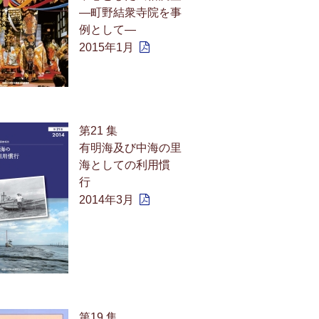
—町野結衆寺院を事
例として—
2015年1月
第21 集
有明海及び中海の里
海としての利用慣
行
2014年3月
第19 集