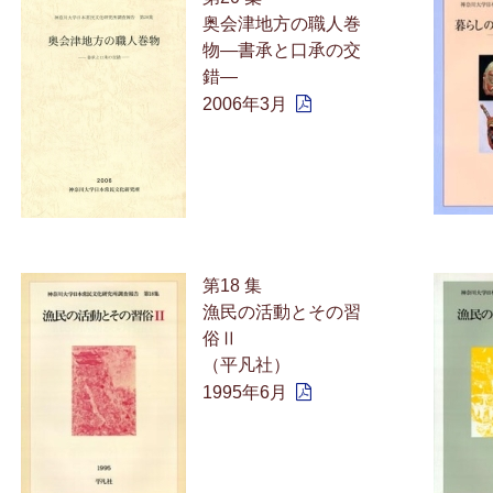
奥会津地方の職人巻
物—書承と口承の交
錯—
2006年3月
第18 集
漁民の活動とその習
俗Ⅱ
（平凡社）
1995年6月