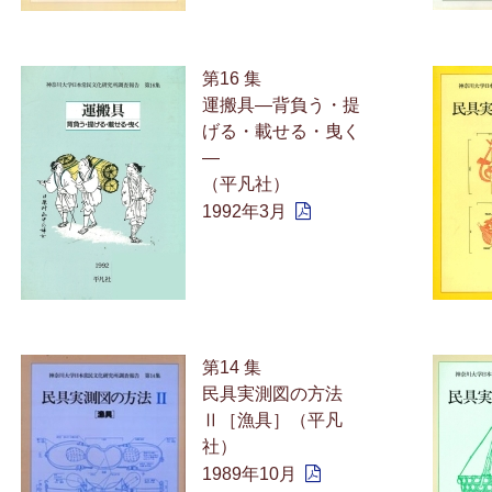
第16 集
運搬具—背負う・提
げる・載せる・曳く
—
（平凡社）
1992年3月
第14 集
民具実測図の方法
Ⅱ［漁具］（平凡
社）
1989年10月