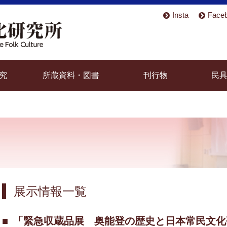
Insta
Face
究
所蔵資料・図書
刊行物
民
展示情報一覧
「緊急収蔵品展 奥能登の歴史と日本常民文化