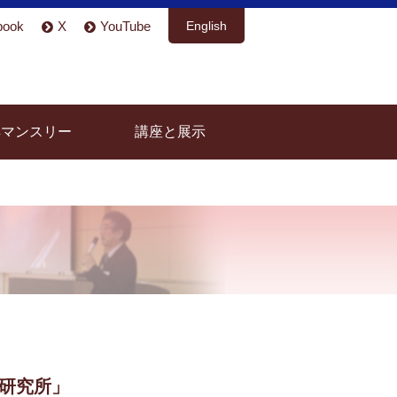
book
X
YouTube
English
具マンスリー
講座と展示
研究所」