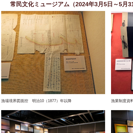
常民文化ミュージアム（2024年3月5日～5月3
漁場境界図面控 明治10（1877）年以降
漁業制度資料