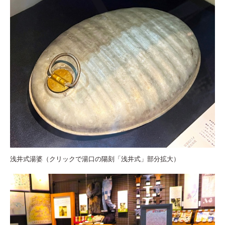
浅井式湯婆（クリックで湯口の陽刻「浅井式」部分拡大）