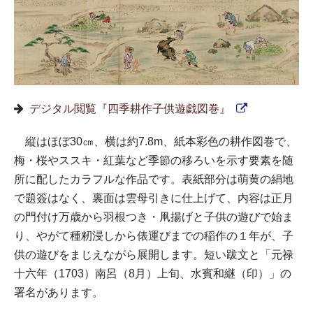
デジタル閲覧『四季耕作子供遊戯図巻』
縦はほぼ30㎝、横は約7.8m、紙本彩色の耕作図巻で、
梅・桜やススキ・紅葉など季節の移ろいを示す要素を随
所に配したカラフルな作品です。表紙部分は萌黄の絹地
で題簽はなく、裏面は雲母引きに仕上げて、内容は正月
の門付け万歳から羽根つき・凧揚げと子供の遊びで始ま
り、やがて種籾浸しから俵運びまでの稲作の１年が、子
供の遊びをまじえながら展開します。短い跋文と「元禄
十六年（1703）南呂（8月）上旬、水賓和継（印）」の
署名があります。