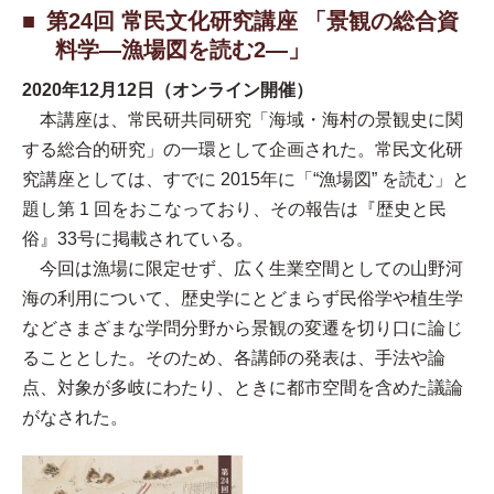
第24回 常民文化研究講座 「景観の総合資
料学—漁場図を読む2—」
2020年12月12日（オンライン開催）
本講座は、常民研共同研究「海域・海村の景観史に関
する総合的研究」の一環として企画された。常民文化研
究講座としては、すでに 2015年に「“漁場図” を読む」と
題し第 1 回をおこなっており、その報告は『歴史と民
俗』33号に掲載されている。
今回は漁場に限定せず、広く生業空間としての山野河
海の利用について、歴史学にとどまらず民俗学や植生学
などさまざまな学問分野から景観の変遷を切り口に論じ
ることとした。そのため、各講師の発表は、手法や論
点、対象が多岐にわたり、ときに都市空間を含めた議論
がなされた。