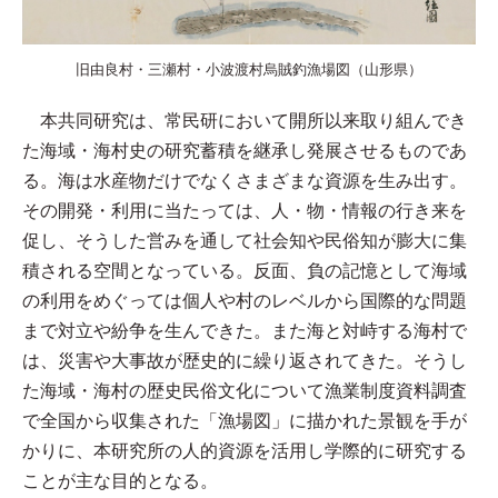
旧由良村・三瀬村・小波渡村烏賊釣漁場図（山形県）
本共同研究は、常民研において開所以来取り組んでき
た海域・海村史の研究蓄積を継承し発展させるものであ
る。海は水産物だけでなくさまざまな資源を生み出す。
その開発・利用に当たっては、人・物・情報の行き来を
促し、そうした営みを通して社会知や民俗知が膨大に集
積される空間となっている。反面、負の記憶として海域
の利用をめぐっては個人や村のレベルから国際的な問題
まで対立や紛争を生んできた。また海と対峙する海村で
は、災害や大事故が歴史的に繰り返されてきた。そうし
た海域・海村の歴史民俗文化について漁業制度資料調査
で全国から収集された「漁場図」に描かれた景観を手が
かりに、本研究所の人的資源を活用し学際的に研究する
ことが主な目的となる。