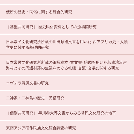
便所の歴史・民俗に関する総合的研究
［基盤共同研究］
歴史民俗資料としての漁場図研究
日本常民文化研究所所蔵の川田順造文書を用いた 西アフリカ史・人類
学史に関する基礎的研究
日本常民文化研究所所蔵の筆写稿本･古文書･絵図を用いた若狭湾沿岸
海村とその周辺村落の生業をめぐる軋轢･交流･交易に関する研究
エヴォラ屛風文書の研究
二神家・二神島の歴史・民俗研究
［個別共同研究］
早川孝太郎文書からみる常民文化研究の地平
東南アジア稲作民族文化綜合調査の研究