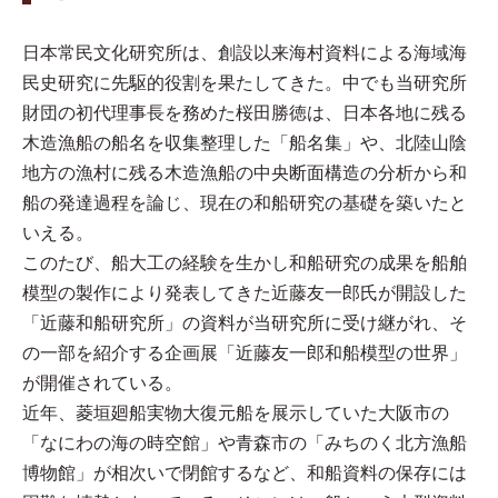
日本常民文化研究所は、創設以来海村資料による海域海
民史研究に先駆的役割を果たしてきた。中でも当研究所
財団の初代理事長を務めた桜田勝徳は、日本各地に残る
木造漁船の船名を収集整理した「船名集」や、北陸山陰
地方の漁村に残る木造漁船の中央断面構造の分析から和
船の発達過程を論じ、現在の和船研究の基礎を築いたと
いえる。
このたび、船大工の経験を生かし和船研究の成果を船舶
模型の製作により発表してきた近藤友一郎氏が開設した
「近藤和船研究所」の資料が当研究所に受け継がれ、そ
の一部を紹介する企画展「近藤友一郎和船模型の世界」
が開催されている。
近年、菱垣廻船実物大復元船を展示していた大阪市の
「なにわの海の時空館」や青森市の「みちのく北方漁船
博物館」が相次いで閉館するなど、和船資料の保存には