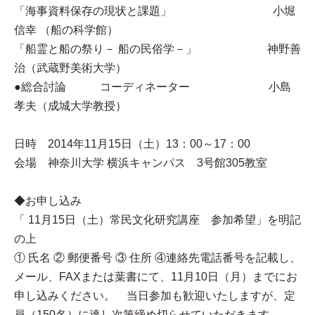
「海事資料保存の現状と課題」 小堀
信幸 （船の科学館）
「船霊と船の祭り－ 船の民俗学－」 神野善
治（武蔵野美術大学）
●総合討論 コーディネーター 小島
孝夫（成城大学教授）
日時 2014年11月15日（土）13：00～17：00
会場 神奈川大学 横浜キャンパス 3号館305教室
◆お申し込み
「 11月15日（土）常民文化研究講座 参加希望」を明記
の上
① 氏名 ② 郵便番号 ③ 住所 ④連絡先電話番号を記載し、
メール、FAXまたは葉書にて、11月10日（月）までにお
申し込みください。 当日参加も歓迎いたしますが、定
員（150名）に達し次第締め切らせていただきます。