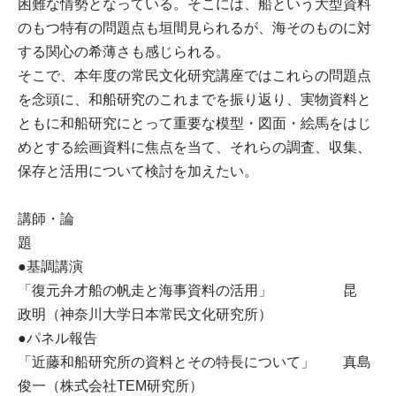
困難な情勢となっている。そこには、船という大型資料
のもつ特有の問題点も垣間見られるが、海そのものに対
する関心の希薄さも感じられる。
そこで、本年度の常民文化研究講座ではこれらの問題点
を念頭に、和船研究のこれまでを振り返り、実物資料と
ともに和船研究にとって重要な模型・図面・絵馬をはじ
めとする絵画資料に焦点を当て、それらの調査、収集、
保存と活用について検討を加えたい。
講師・論
題
●基調講演
「復元弁才船の帆走と海事資料の活用」 昆
政明（神奈川大学日本常民文化研究所）
●パネル報告
「近藤和船研究所の資料とその特長について」 真島
俊一（株式会社TEM研究所）