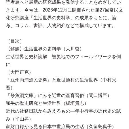
読者層へと最新の研究成果を発信することをめざしてい
きます。今号は、2023年12月に開催された第27回常民文
化研究講座「生活世界の史料学」の成果をもとに、論
考、コラム、書評、人物紹介などで構成しています。
［目次］
【解題】生活世界の史料学（大川啓）
生活世界と史料読解—被災地でのフィールドワークを例
に
（大門正克）
『豆州内浦漁民史料』と近世漁村の生活世界（中村只
吾）
「祭魚洞文庫」にみる近世の産育習俗（関口博巨）
和牛の歴史研究と生活世界（板垣貴志）
近代の社務日誌からみえるもの—年中行事の近代史の試
み（平山昇）
家財目録から見る日本中世庶民の生活（久留島典子）