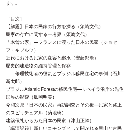
ます。
［目次］
【解題】日本の民家の行方を探る（須崎文代）
民家の存亡に関する一考察（須崎文代）
「木曽の家」—フランスに渡った日本の民家（ジョセ
フ・キブルツ）
近代における民家の変容と継承（安藤邦廣）
歴史的建造物の維持管理と保存
—修理技術者の役割とブラジル移民住宅の事例（石川
新太郎）
ブラジルAtlantic Forestの移民住宅—リベイラ沿岸の先住
民族の影響（肱岡明美）
今和次郎『日本の民家』再訪調査とその後—民家と路上
のスピリチュアル（菊地暁）
建築儀礼からみた日本の民家（津山正幹）
〔講演記録〕新しいコモンズとして開かれる里山と古民