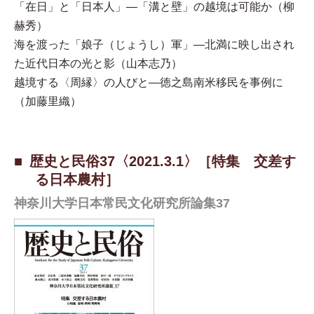
「在日」と「日本人」—「溝と壁」の越境は可能か（柳
赫秀）
海を渡った「娘子（じょうし）軍」—北満に映し出され
た近代日本の光と影（山本志乃）
越境する〈周縁〉の人びと—徳之島南米移民を事例に
（加藤里織）
歴史と民俗37〈2021.3.1〉［特集 交差す
る日本農村］
神奈川大学日本常民文化研究所論集37