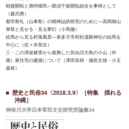
戦後開拓と満州移民—那須千振開拓組合を事例として
（森武麿）
都市祭礼（山車祭）の精神誌的研究のために—高岡御山
車祭と見せる・見る夢幻（小馬徹）
絵馬から見る村落風景—喜多方市村松湯殿神社の絵馬を
中心に（佐々木長生）
三・二の津波被害から復興した気仙沼大島の小山（外
畑）家住宅の建築について（津田良樹・備前文雄・小玉
嘉裕）
歴史と民俗34〈2018.3.9〉［特集 揺れる
沖縄］
神奈川大学日本常民文化研究所論集34