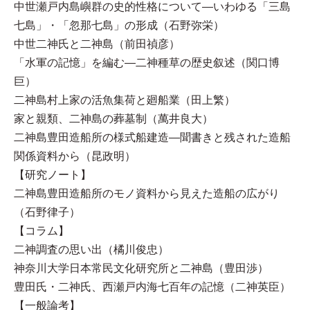
中世瀬戸内島嶼群の史的性格について—いわゆる「三島
七島」・「忽那七島」の形成（石野弥栄）
中世二神氏と二神島（前田禎彦）
「水軍の記憶」を編む—二神種草の歴史叙述（関口博
巨）
二神島村上家の活魚集荷と廻船業（田上繁）
家と親類、二神島の葬墓制（萬井良大）
二神島豊田造船所の様式船建造—聞書きと残された造船
関係資料から（昆政明）
【研究ノート】
二神島豊田造船所のモノ資料から見えた造船の広がり
（石野律子）
【コラム】
二神調査の思い出（橘川俊忠）
神奈川大学日本常民文化研究所と二神島（豊田渉）
豊田氏・二神氏、西瀬戸内海七百年の記憶（二神英臣）
【一般論考】