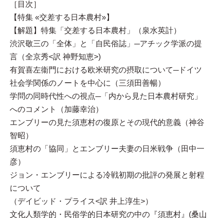
［目次］
【特集 «交差する日本農村»】
【解題】特集「交差する日本農村」（泉水英計）
渋沢敬三の「全体」と「自民俗誌」─アチック学派の提
言（全京秀<訳 神野知恵>)
有賀喜左衞門における欧米研究の摂取について─ドイツ
社会学関係のノートを中心に（三須田善暢）
学問の同時代性への視点─「内から見た日本農村研究」
へのコメント（加藤幸治）
エンブリーの見た須恵村の復原とその現代的意義（神谷
智昭）
須恵村の「協同」とエンブリー夫妻の日米戦争（田中一
彦）
ジョン・エンブリーによる冷戦初期の批評の発展と射程
について
（デイビッド・プライス<訳 井上淳生>）
文化人類学的・民俗学的日本研究の中の『須恵村』(桑山