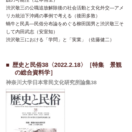
渋沢敬三の公職追放解除後の社会活動と文化外交—アメ
リカ統治下沖縄の事例で考える（後田多敦）
蝸牛と民具—民俗分布論をめぐる柳田国男と渋沢敬三そ
して内田武志（安室知）
渋沢敬三における「学問」と「実業」（佐藤健二）
歴史と民俗38〈2022.2.18〉［特集 景観
の総合資料学］
神奈川大学日本常民文化研究所論集38