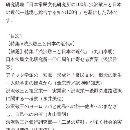
研究講座「日本常民文化研究所の100年 渋沢敬三と日本
の近代—越境し総合する知の100年」を基にした7本で
す。
［目次］
【特集 «渋沢敬三と日本の近代»】
【解題】特集「渋沢敬三と日本の近代」（丸山泰明）
日本常民文化研究所一〇〇周年に寄せる言葉（渋沢雅
英）
アチック学派の「知脈」形成と「常民文化」概念の誕生
—人類学史の観点から（全京秀／訳 神野知恵）
渋沢敬三と祖父栄一—実業家・渋沢栄一後嗣の進路選択
に関する一考察（永井美穂）
渋沢敬三のヨーロッパと南島への旅—他者へのまなざ
し、自己への内省（丸山泰明）
渋沢敬三と銀行調査部—「二足の草鞋」が拓く社会的実
践の可能性（辻󠄀本侑生）