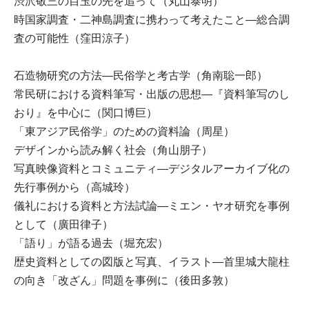
渋沢敬三の目玉の先を追って（丸山泰明）
時国家調査・二神島調査に携わって考えたこと—総合調
査の可能性（窪田涼子）
石造物研究の方法—民俗学と考古学（角南聡一郎）
常民研における資料筆写・出版の思想—『資料筆写のし
おり』を中心に（関口博巨）
「東アジア民俗学」のための資料論（周星）
デザインから読み解く社会（角山朋子）
写真映像資料とコミュニティ—デジタルアーカイブ化の
先行事例から（高城玲）
儀礼における資料と方法試論—ミエン・ヤオ研究を事例
として（廣田律子）
「語り」が語る過去（堀充宏）
歴史資料としての図版と写真、イラスト—首里城大龍柱
の向き「改ざん」問題を事例に（後田多敦）