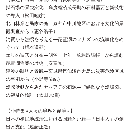
採石場の景観変化—高度経済成長期の石材需要と新技術
の導入（松田睦彦）
北山林業と民家の庭—京都市中川地区における文化的景
観調査から（惠谷浩子）
消費から漁撈を考える—琵琶湖のフナズシの洗練化をめ
ぐって（橋本道範）
エリの造形と分布—明治十七年「魞税取調帳」から読む
琵琶湖漁業の歴史（安室知）
津波の跡地と景観—宮城県気仙沼市大島の災害危険区域
の事例から（小野寺佑紀）
漁撈活動からみたヤマアテの初源—〝絵図なき漁場図〟
の遡及的検討（太田原潤）
【小特集 «人々の境界と越境» 】
日本の植民地統治における国籍と戸籍—「日本人」の創
出と支配（遠藤正敬）