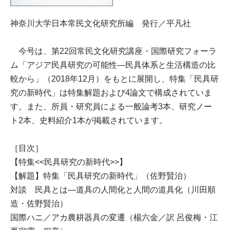
神奈川大学日本常民文化研究所編 発行／平凡社
今号は、第22回常民文化研究講座・国際研究フォーラ
ム「アジア民具研究の可能性—民具体系と生活構造の比
較から」（2018年12月）をもとに展開し、特集「民具研
究の新時代」は特集解題および4論文で構成されていま
す。また、所員・研究員による一般論考3本、研究ノー
ト2本、史料紹介1本が掲載されています。
［目次］
【特集<<民具研究の新時代>>】
【解題】特集「民具研究の新時代」（佐野賢治）
対談 民具とは—道具の人間化と人間の道具化（川田順
造・佐野賢治）
国際ハニ／アカ農耕器具の変遷（楊六金／訳 呂俊梅・江