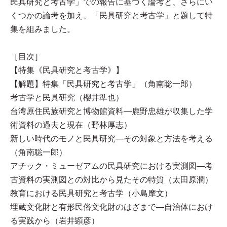
民具研究と考古学」での報告に基づく論考と、さらにい
くつかの論考を加え、「民具研究と考古学」と題して特
集を組みました。
［目次］
【特集《民具研究と考古学》】
【解題】特集「民具研究と考古学」（角南聡一郎）
考古学と民具研究（櫻井準也）
台湾原住民族研究と博物館資料—鹿野忠雄が収集した学
術資料の過去と現在（野林厚志）
新しい時代のモノと民具研究—その対象と方法を考える
（角南聡一郎）
アチック・ミューゼアムの民具研究における実測図—考
古資料の実測図との対比から見たその特質（太田原潤）
教育における民具研究と考古学（小島摩文）
埋蔵文化財と有形民俗文化財のはざまで—自治体におけ
る実践から（岩井顕彦）