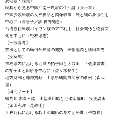
夏瑠霞・程亮）
民具から見る中国江南一農家の生活誌（張正軍）
中国少数民族の女神神話と図像叙事—袋と縄の象徴性を
中心に（金善子／訳 神野知恵）
台湾原住民族パイワン族のアワ利用—社会関係と物質文
化を中心に（野林厚志）
【一般論考】
方法としての民俗分布論の開拓—民俗地図と柳田国男
（安室知）
福島県内における近世の拍子田と太鼓田—『会津農書』
の拍子田と田歌を中心に（佐々木長生）
地方財閥と地域貢献—山形県鶴岡風間家の事例（森武
麿）
【研究ノート】
鶴見川 木造三船—小型汎用船と氾濫準備船 実測調査
（須田充洋・昆政明）
江戸時代における杉山流鍼術の創立と発展（張益嘉）