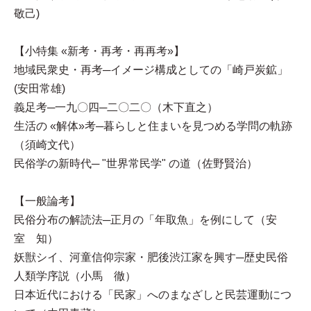
敬己)
【小特集 «新考・再考・再再考»】
地域民衆史・再考─イメージ構成としての「崎戸炭鉱」
(安田常雄)
義足考─一九〇四─二〇二〇（木下直之）
生活の «解体»考─暮らしと住まいを見つめる学問の軌跡
（須崎文代）
民俗学の新時代─ "世界常民学" の道（佐野賢治）
【一般論考】
民俗分布の解読法─正月の「年取魚」を例にして（安
室 知）
妖獣シイ、河童信仰宗家・肥後渋江家を興す─歴史民俗
人類学序説（小馬 徹）
日本近代における「民家」へのまなざしと民芸運動につ