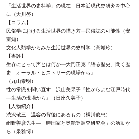
「生活世界の史料学」の現在—日本近現代史研究を中心
に（大川啓）
【コラム】
民俗学における生活世界の描き方—民俗誌の可能性（安
室知）
文化人類学からみた生活世界の史料学（高城玲）
【書評】
生存にとって声とは何か—大門正克『語る歴史、聞く歴
史—オーラル・ヒストリーの現場から』
（丸山泰明）
性の常識を問い直す—沢山美果子『性からよむ江戸時代
—生活の現場から』（日座久美子）
【人物紹介】
渋沢敬三—温容の背後にあるもの（橘川俊忠）
網野善彦先生—「時国家と奥能登調査研究会」の活動か
ら（泉雅博）