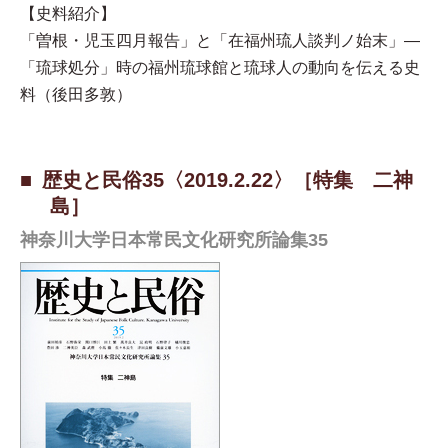
【史料紹介】
「曽根・児玉四月報告」と「在福州琉人談判ノ始末」—
「琉球処分」時の福州琉球館と琉球人の動向を伝える史
料（後田多敦）
歴史と民俗35〈2019.2.22〉［特集 二神
島］
神奈川大学日本常民文化研究所論集35