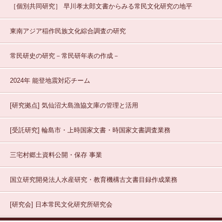
［個別共同研究］
早川孝太郎文書からみる常民文化研究の地平
東南アジア稲作民族文化綜合調査の研究
常民研史の研究－常民研年表の作成－
2024年 能登地震対応チーム
[研究拠点]
気仙沼大島漁協文庫の管理と活用
[受託研究]
輪島市・上時国家文書・時国家文書調査業務
三宅村郷土資料公開・保存
事業
国立研究開発法人水産研究・教育機構古文書目録作成業務
[研究会]
日本常民文化研究所研究会