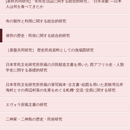
[基幹共同研究]「常民生活誌に関する総合的研究」
"日常茶飯"—日本
人は何を食べてきたか
布の製作と利用に関する総合的研究
便所の歴史・民俗に関する総合的研究
［基盤共同研究］
歴史民俗資料としての漁場図研究
日本常民文化研究所所蔵の川田順造文書を用いた 西アフリカ史・人類
学史に関する基礎的研究
日本常民文化研究所所蔵の筆写稿本･古文書･絵図を用いた若狭湾沿岸
海村とその周辺村落の生業をめぐる軋轢･交流･交易に関する研究
エヴォラ屛風文書の研究
二神家・二神島の歴史・民俗研究