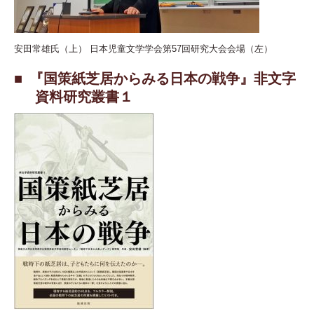
安田常雄氏（上）
日本児童文学学会第57回研究大会会場（左）
『国策紙芝居からみる日本の戦争』非文字
資料研究叢書１