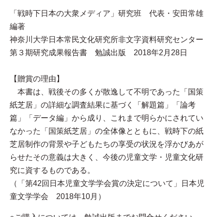
「戦時下日本の大衆メディア」研究班 代表・安田常雄
編著
神奈川大学日本常民文化研究所非文字資料研究センター
第３期研究成果報告書 勉誠出版 2018年2月28日
【贈賞の理由】
本書は、戦後その多くが散逸して不明であった「国策
紙芝居」の詳細な調査結果に基づく「解題篇」「論考
篇」「データ編」から成り、これまで明らかにされてい
なかった「国策紙芝居」の全体像とともに、戦時下の紙
芝居制作の背景や子どもたちの享受の状況を浮かびあが
らせたその意義は大きく、今後の児童文学・児童文化研
究に資するものである。
（「第42回日本児童文学学会賞の決定について」日本児
童文学学会 2018年10月）