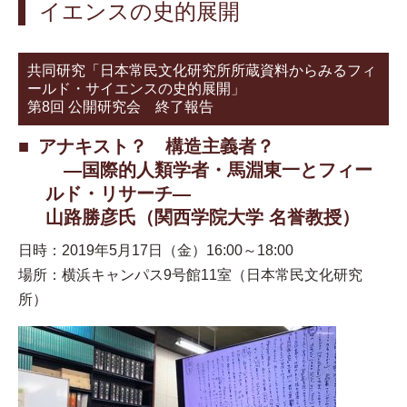
イエンスの史的展開
共同研究「日本常民文化研究所所蔵資料からみるフィ
ールド・サイエンスの史的展開」
第8回 公開研究会 終了報告
アナキスト？ 構造主義者？
—国際的人類学者・馬淵東一とフィー
ルド・リサーチ—
山路勝彦氏（関西学院大学 名誉教授）
日時：2019年5月17日（金）16:00～18:00
場所：横浜キャンパス9号館11室（日本常民文化研究
所）