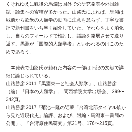
くそれゆえに戦後の馬淵は国外での研究発表や外国雑
誌・論集への寄稿が多かった。山路氏によれば、馬淵は
戦前から欧米の人類学の動向に注意を怠らず、丁寧な書
評で新刊書をいち早く紹介していた。それらをよく消化
し、自らのフィールドで検討し、議論を発展させて送り
返す。馬淵が「国際的人類学者」といわれるのはこのた
めであろう。
本発表で山路氏が触れた内容の一部は下記の文献で詳
細に論じられている。
山路勝彦 2011「馬淵東一と社会人類学」、山路勝彦
（編）『日本の人類学』、 関西学院大学出版会、 299〜
342頁。
山路勝彦 2017「菊池一隆の近著「台湾北部タイヤル族か
ら見た近現代史」論評、および、附編・馬淵東一書簡の
公開」、『台湾原住民研究』第21号、176〜215頁。