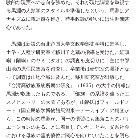
験的な現実への志向を強めた。それが現地調査を重視す
る馬淵の人類学のスタイルを準備したという。馬淵はア
ナキズムに親近感を抱き、時事政論の類いには生涯無関
心であった。
馬淵は新設の台北帝国大学文政学部史学科に進学し、
土俗・人種学研究室で移川子之蔵の指導を受けた。紅頭
嶼（蘭嶼）のヤミ（タオ）の調査を皮切りに、主に中部
山地の原住民集落を踏査し、卒業後は研究室の嘱託とな
って調査は山地全域に及んだ。移川研究室が出版した
『台湾高砂族系統所属の研究』（1935）の大半の情報は
馬淵が収集したものである。「部族」の系譜を辿ったエ
スノヒストリーの大著であるが、山路氏はフィールドノ
ート（国立民族学博物館馬淵東一アーカイブ）の精査か
ら、この時期の馬淵が、同一の慣習にも集落ごとのバリ
エーションのあることに着目していたことや、父系社会
における母族の霊的優位に関心を向けていたことを明ら