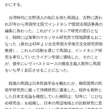
かにする。
台湾時代に古野清人の知己を得た馬淵は、古野に誘わ
れ37年から帝国学士院でインドネシア慣習法用語事典の
編集に加わった。これがインドネシア研究の窓口とな
り、戦時には海軍のマカッサル研究所で現地調査もおこ
なった（身分は43年より台北帝国大学南方文化研究所助
教授）。これらの活動を通じて馬淵は、インドネシア研
究を牽引していたライデン学派に通暁した。そのこと
が、後年にレヴィ=ストロースの構造主義人類学に馬淵
をいち早く反応させることになった。
戦後の馬淵は日本民族学会を離れたが、柳田国男の民
俗学研究所に拠って沖縄研究に邁進した。稲作を根幹と
した日本文化論を構想していた柳田は、52年に「にひな
め研究会」を組織し、日本の周辺地域との比較研究に意