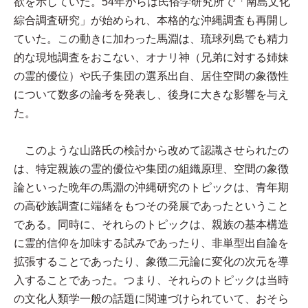
欲を示していた。54年からは民俗学研究所で「南島文化
綜合調査研究」が始められ、本格的な沖縄調査も再開し
ていた。この動きに加わった馬淵は、琉球列島でも精力
的な現地調査をおこない、オナリ神（兄弟に対する姉妹
の霊的優位）や氏子集団の選系出自、居住空間の象徴性
について数多の論考を発表し、後身に大きな影響を与え
た。
このような山路氏の検討から改めて認識させられたの
は、特定親族の霊的優位や集団の組織原理、空間の象徴
論といった晩年の馬淵の沖縄研究のトピックは、青年期
の高砂族調査に端緒をもつその発展であったということ
である。同時に、それらのトピックは、親族の基本構造
に霊的信仰を加味する試みであったり、非単型出自論を
拡張することであったり、象徴二元論に変化の次元を導
入することであった。つまり、それらのトピックは当時
の文化人類学一般の話題に関連づけられていて、おそら