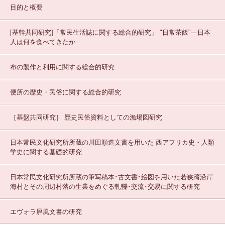
目的と概要
[基幹共同研究]「常民生活誌に関する総合的研究」
"日常茶飯"—日本
人は何を食べてきたか
布の製作と利用に関する総合的研究
便所の歴史・民俗に関する総合的研究
［基盤共同研究］
歴史民俗資料としての漁場図研究
日本常民文化研究所所蔵の川田順造文書を用いた 西アフリカ史・人類
学史に関する基礎的研究
日本常民文化研究所所蔵の筆写稿本･古文書･絵図を用いた若狭湾沿岸
海村とその周辺村落の生業をめぐる軋轢･交流･交易に関する研究
エヴォラ屛風文書の研究