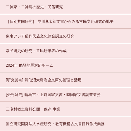
二神家・二神島の歴史・民俗研究
［個別共同研究］
早川孝太郎文書からみる常民文化研究の地平
東南アジア稲作民族文化綜合調査の研究
常民研史の研究－常民研年表の作成－
2024年 能登地震対応チーム
[研究拠点]
気仙沼大島漁協文庫の管理と活用
[受託研究]
輪島市・上時国家文書・時国家文書調査業務
三宅村郷土資料公開・保存
事業
国立研究開発法人水産研究・教育機構古文書目録作成業務