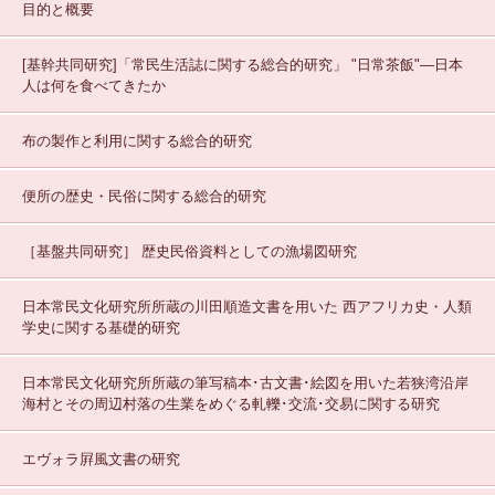
目的と概要
[基幹共同研究]「常民生活誌に関する総合的研究」
"日常茶飯"—日本
人は何を食べてきたか
布の製作と利用に関する総合的研究
便所の歴史・民俗に関する総合的研究
［基盤共同研究］
歴史民俗資料としての漁場図研究
日本常民文化研究所所蔵の川田順造文書を用いた 西アフリカ史・人類
学史に関する基礎的研究
日本常民文化研究所所蔵の筆写稿本･古文書･絵図を用いた若狭湾沿岸
海村とその周辺村落の生業をめぐる軋轢･交流･交易に関する研究
エヴォラ屛風文書の研究