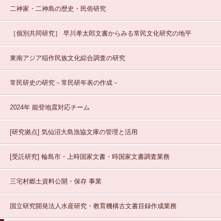
二神家・二神島の歴史・民俗研究
［個別共同研究］
早川孝太郎文書からみる常民文化研究の地平
東南アジア稲作民族文化綜合調査の研究
常民研史の研究－常民研年表の作成－
2024年 能登地震対応チーム
[研究拠点]
気仙沼大島漁協文庫の管理と活用
[受託研究]
輪島市・上時国家文書・時国家文書調査業務
三宅村郷土資料公開・保存
事業
国立研究開発法人水産研究・教育機構古文書目録作成業務