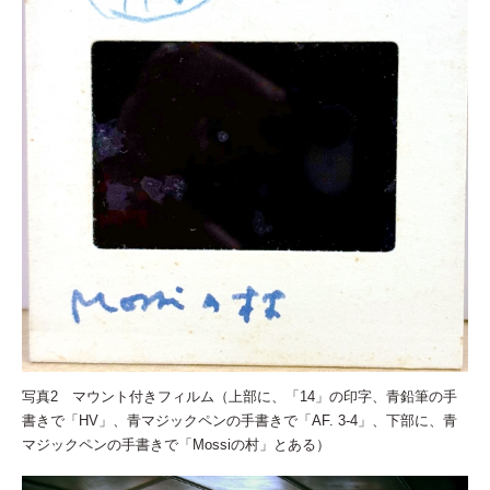
写真2 マウント付きフィルム（上部に、「14」の印字、青鉛筆の手
書きで「HV」、青マジックペンの手書きで「AF. 3-4」、下部に、青
マジックペンの手書きで「Mossiの村」とある）