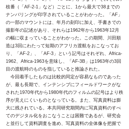
枝番（「AF-2-1」など）ごとに、1から最大で38までの
ナンバリングが印字されていることがわかった。「AF」
の一部のマウントには、年月の刻印に加え、手書きでの
撮影年の記述があり、それらは1962年から1963年12月
の幅に収まっていることがわかった。この期間、川田順
造は3回にわたって短期のアフリカ渡航をおこなってお
り、「AF-2」、「AF-3」という記号はそれぞれ、Africa-
1962、Africa-1963を意味し、「AF-3B」は1963年の3回
目の渡航時のものを指していると推論された。
今回着手したものは比較的同定が容易なものであった
が、最も長期で、インテンシブにフィールドワークがな
された1970年代から1980年代のフィルムの記号はより秩
序が見えにくいものとなっている。また、写真資料は膨
大に残されている。本共同研究期間内に写真資料のすべ
てのデジタル化をおこなうことは困難であるが、研究会
と並行して資料調査を進め、写真資料の全体像を把握で