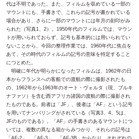
代は不明であった。また、フィルムを収めている一部の
マウントにも、手書きで、これらの記号が書かれている
場合があり、さらに一部のマウントには年月の刻印がみ
られた（写真1、2）。1950年代のフィルムでは、マウン
トが用いられておらず、記号も基本的には用いられてい
ないことから、今回の整理作業では、1960年代に焦点を
あて、その時代のフィルムの記号の意味を特定すること
につとめた。
明確に年代が明らかになったフィルムは、1962年の日
本からフランスへの客船での渡航の際に撮影されたも
の、1962年から1963年のオート・ヴォルタ（現、ブルキ
ナファソ）を含む西アフリカ諸国の渡航の際に撮影され
たものである。前者は「JF」、後者は「AF」という記号
を用いてナンバリングがされている（写真3、4、5は、
JFのものである）。「AF」の手書きのあるマウントにつ
いては、複数の異なる箱からみつかり、それらの記号は
「AF-2」、「AF-3」、「AF-3B」からなり、それぞれの