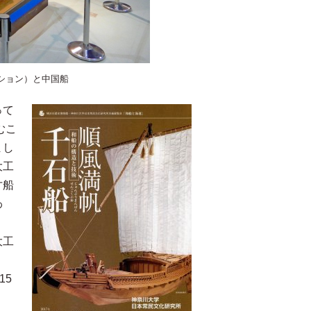
ション）と中国船
って
むこ
まし
大工
才船
わ
大工
15