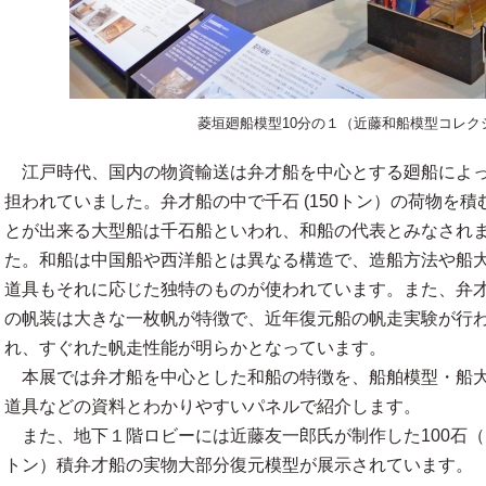
菱垣廻船模型10分の１（近藤和船模型コレク
江戸時代、国内の物資輸送は弁才船を中心とする廻船によ
担われていました。弁才船の中で千石 (150トン）の荷物を積
とが出来る大型船は千石船といわれ、和船の代表とみなされ
た。和船は中国船や西洋船とは異なる構造で、造船方法や船
道具もそれに応じた独特のものが使われています。また、弁
の帆装は大きな一枚帆が特徴で、近年復元船の帆走実験が行
れ、すぐれた帆走性能が明らかとなっています。
本展では弁才船を中心とした和船の特徴を、船舶模型・船
道具などの資料とわかりやすいパネルで紹介します。
また、地下１階ロビーには近藤友一郎氏が制作した100石（
トン）積弁才船の実物大部分復元模型が展示されています。