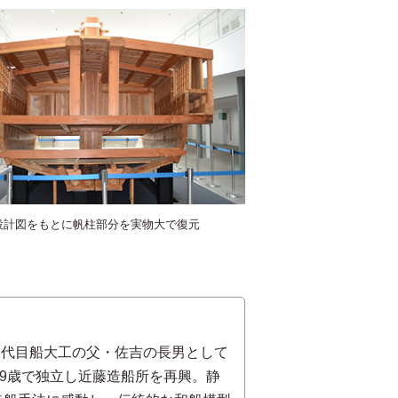
設計図をもとに帆柱部分を実物大で復元
二代目船大工の父・佐吉の長男として
29歳で独立し近藤造船所を再興。静