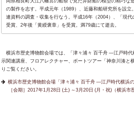
岡県相良町大江八幡宮の船祭で見た弁財船の模型の精巧な
の製作を志す。平成元年（1989）、近藤和船研究所を設
連資料の調査・収集を行なう。平成16年（2004）、「現
受賞、2年後「黄綬褒章」を受賞。満79歳にて逝去。
横浜市歴史博物館会場では、「津々浦々 百千舟 —江戸時代
示関連講座、フロアレクチャー、ボートツアー「神奈川湊と
りご覧ください。
横浜市歴史博物館会場「津々浦々 百千舟 —江戸時代横浜
［会期］2017年1月28日 (土) ～3月20日 (月・祝)（横