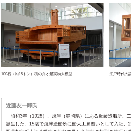
100石（約15トン）積の弁才船実物大模型
江戸時代の
近藤友一郎氏
昭和3年（1928）、焼津（静岡県）にある近藤造船所、
誕生した。15歳で焼津造船所に船大工見習いとして入社、