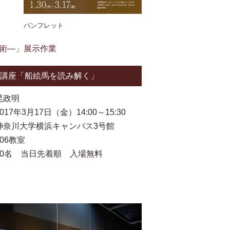
パンフレット
技術—」展示作業
講座「船絵馬を読み解く」
昆政明
17年3月17日（金）14:00～15:30
神奈川大学横浜キャンパス3号館
教室
70名 当日先着順 入場無料