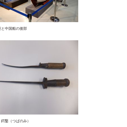
型と中国船の後部
 鍔鑿（つばのみ）