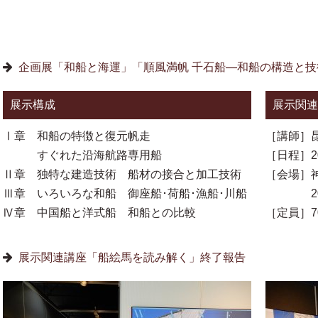
企画展「和船と海運」「順風満帆 千石船—和船の構造と
展示構成
展示関連
Ⅰ章 和船の特徴と復元帆走
［講師］
すぐれた沿海航路専用船
［日程］20
Ⅱ章 独特な建造技術 船材の接合と加工技術
［会場］
Ⅲ章 いろいろな和船 御座船･荷船･漁船･川船
206
Ⅳ章 中国船と洋式船 和船との比較
［定員］
展示関連講座「船絵馬を読み解く」終了報告