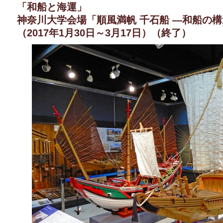
「和船と海運」
神奈川大学会場「順風満帆 千石船 —和船の
（2017年1月30日～3月17日）（終了）