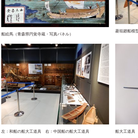
菱垣廻船模
船絵馬（青森県円覚寺蔵・写真パネル）
左：和船の船大工道具 右：中国船の船大工道具
船大工道具