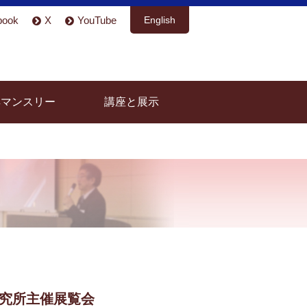
book
X
YouTube
English
具マンスリー
講座と展示
究所主催展覧会