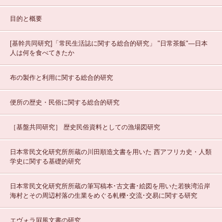
目的と概要
[基幹共同研究]「常民生活誌に関する総合的研究」
"日常茶飯"—日本
人は何を食べてきたか
布の製作と利用に関する総合的研究
便所の歴史・民俗に関する総合的研究
［基盤共同研究］
歴史民俗資料としての漁場図研究
日本常民文化研究所所蔵の川田順造文書を用いた 西アフリカ史・人類
学史に関する基礎的研究
日本常民文化研究所所蔵の筆写稿本･古文書･絵図を用いた若狭湾沿岸
海村とその周辺村落の生業をめぐる軋轢･交流･交易に関する研究
エヴォラ屛風文書の研究