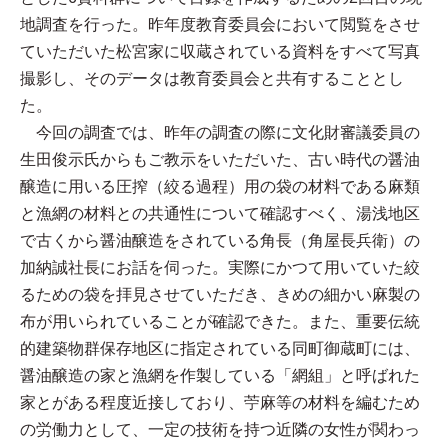
地調査を行った。昨年度教育委員会において閲覧をさせ
ていただいた松宮家に収蔵されている資料をすべて写真
撮影し、そのデータは教育委員会と共有することとし
た。
今回の調査では、昨年の調査の際に文化財審議委員の
生田俊示氏からもご教示をいただいた、古い時代の醤油
醸造に用いる圧搾（絞る過程）用の袋の材料である麻類
と漁網の材料との共通性について確認すべく、湯浅地区
で古くから醤油醸造をされている角長（角屋長兵衛）の
加納誠社長にお話を伺った。実際にかつて用いていた絞
るための袋を拝見させていただき、きめの細かい麻製の
布が用いられていることが確認できた。また、重要伝統
的建築物群保存地区に指定されている同町御蔵町には、
醤油醸造の家と漁網を作製している「網組」と呼ばれた
家とがある程度近接しており、苧麻等の材料を編むため
の労働力として、一定の技術を持つ近隣の女性が関わっ