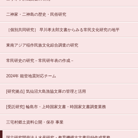
二神家・二神島の歴史・民俗研究
［個別共同研究］
早川孝太郎文書からみる常民文化研究の地平
東南アジア稲作民族文化綜合調査の研究
常民研史の研究－常民研年表の作成－
2024年 能登地震対応チーム
[研究拠点]
気仙沼大島漁協文庫の管理と活用
[受託研究]
輪島市・上時国家文書・時国家文書調査業務
三宅村郷土資料公開・保存
事業
国立研究開発法人水産研究・教育機構古文書目録作成業務