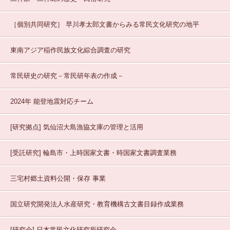
［個別共同研究］
早川孝太郎文書からみる常民文化研究の地平
東南アジア稲作民族文化綜合調査の研究
常民研史の研究－常民研年表の作成－
2024年 能登地震対応チーム
[研究拠点]
気仙沼大島漁協文庫の管理と活用
[受託研究]
輪島市・上時国家文書・時国家文書調査業務
三宅村郷土資料公開・保存
事業
国立研究開発法人水産研究・教育機構古文書目録作成業務
[研究会]
日本常民文化研究所研究会