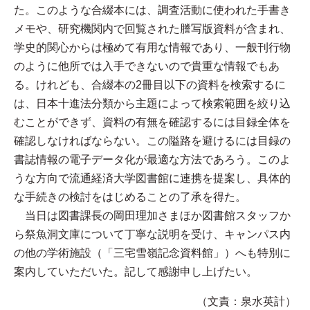
た。このような合綴本には、調査活動に使われた手書き
メモや、研究機関内で回覧された謄写版資料が含まれ、
学史的関心からは極めて有用な情報であり、一般刊行物
のように他所では入手できないので貴重な情報でもあ
る。けれども、合綴本の2冊目以下の資料を検索するに
は、日本十進法分類から主題によって検索範囲を絞り込
むことができず、資料の有無を確認するには目録全体を
確認しなければならない。この隘路を避けるには目録の
書誌情報の電子データ化が最適な方法であろう。このよ
うな方向で流通経済大学図書館に連携を提案し、具体的
な手続きの検討をはじめることの了承を得た。
当日は図書課長の岡田理加さまほか図書館スタッフか
ら祭魚洞文庫について丁寧な説明を受け、キャンパス内
の他の学術施設（「三宅雪嶺記念資料館」）へも特別に
案内していただいた。記して感謝申し上げたい。
（文責：泉水英計）