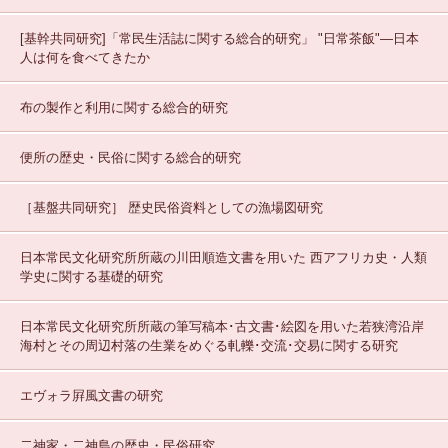
[基幹共同研究]「常民生活誌に関する総合的研究」
"日常茶飯"—日本
人は何を食べてきたか
布の製作と利用に関する総合的研究
便所の歴史・民俗に関する総合的研究
［基盤共同研究］
歴史民俗資料としての漁場図研究
日本常民文化研究所所蔵の川田順造文書を用いた 西アフリカ史・人類
学史に関する基礎的研究
日本常民文化研究所所蔵の筆写稿本･古文書･絵図を用いた若狭湾沿岸
海村とその周辺村落の生業をめぐる軋轢･交流･交易に関する研究
エヴォラ屛風文書の研究
二神家・二神島の歴史・民俗研究