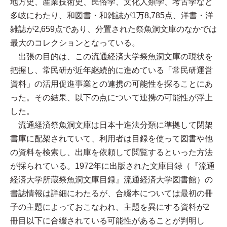
地方史、産業技術史、民俗学、文化人類学、考古学など
多岐にわたり、和図書・和雑誌が1万8,785点、洋書・洋
雑誌が2,659点であり、分置された祭魚洞文庫のなかでは
最大のコレクションとなっている。
出張の目的は、この流通経済大学祭魚洞文庫の現状を
把握し、常民研が近年継続的に進めている「常民研運営
資料」の活用促進事業との連携の可能性を探ることにあ
った。その結果、以下の点について連携の可能性が浮上
した。
流通経済祭魚洞文庫は日本十進法分類に準拠して閉架
書庫に配架されていて、利用者は目録を使って図書や他
の資料を検索し、出庫を依頼して閲覧するといった方法
が採られている。1972年に出版された文庫目録（『流通
経済大学所蔵祭魚洞文庫目録』流通経済大学図書館）の
書誌情報は詳細にわたるが、合綴本については最初の冊
子の主題によっておこなわれ、主題を異にする資料が2
冊目以下に合綴されている可能性があることが判明し