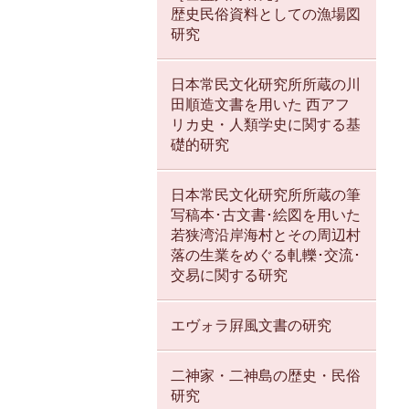
歴史民俗資料としての漁場図
研究
日本常民文化研究所所蔵の川
田順造文書を用いた 西アフ
リカ史・人類学史に関する基
礎的研究
日本常民文化研究所所蔵の筆
写稿本･古文書･絵図を用いた
若狭湾沿岸海村とその周辺村
落の生業をめぐる軋轢･交流･
交易に関する研究
エヴォラ屛風文書の研究
二神家・二神島の歴史・民俗
研究