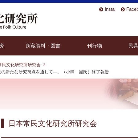
Insta
Face
究
所蔵資料・図書
刊行物
民
常民文化研究所研究会
文化の新たな研究視点を通して—」（小熊 誠氏）終了報告
日本常民文化研究所研究会