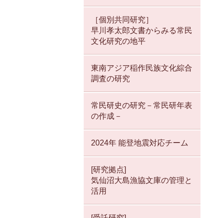
［個別共同研究］
早川孝太郎文書からみる常民
文化研究の地平
東南アジア稲作民族文化綜合
調査の研究
常民研史の研究－常民研年表
の作成－
2024年 能登地震対応チーム
[研究拠点]
気仙沼大島漁協文庫の管理と
活用
[受託研究]