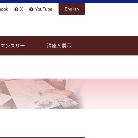
book
X
YouTube
English
具マンスリー
講座と展示