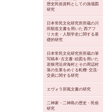
歴史民俗資料としての漁場図
研究
日本常民文化研究所所蔵の川
田順造文書を用いた 西アフ
リカ史・人類学史に関する基
礎的研究
日本常民文化研究所所蔵の筆
写稿本･古文書･絵図を用いた
若狭湾沿岸海村とその周辺村
落の生業をめぐる軋轢･交流･
交易に関する研究
エヴォラ屛風文書の研究
二神家・二神島の歴史・民俗
研究