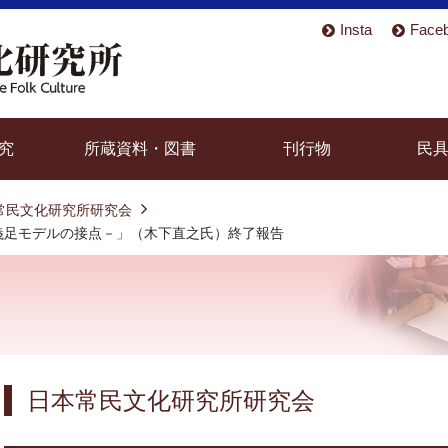
Insta
Face
究
所蔵資料・図書
刊行物
民
常民文化研究所研究会
と義足モデルの接点－」（木下直之氏）終了報告
日本常民文化研究所研究会