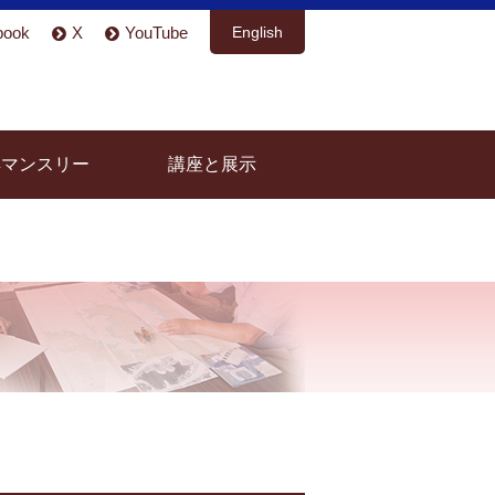
book
X
YouTube
English
具マンスリー
講座と展示