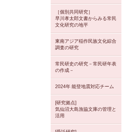
［個別共同研究］
早川孝太郎文書からみる常民
文化研究の地平
東南アジア稲作民族文化綜合
調査の研究
常民研史の研究－常民研年表
の作成－
2024年 能登地震対応チーム
[研究拠点]
気仙沼大島漁協文庫の管理と
活用
[受託研究]