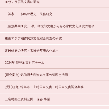
エヴォラ屛風文書の研究
二神家・二神島の歴史・民俗研究
［個別共同研究］
早川孝太郎文書からみる常民文化研究の地平
東南アジア稲作民族文化綜合調査の研究
常民研史の研究－常民研年表の作成－
2024年 能登地震対応チーム
[研究拠点]
気仙沼大島漁協文庫の管理と活用
[受託研究]
輪島市・上時国家文書・時国家文書調査業務
三宅村郷土資料公開・保存
事業