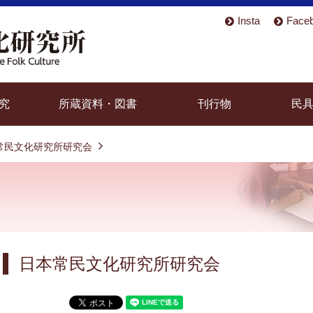
Insta
Face
究
所蔵資料・図書
刊行物
民
常民文化研究所研究会
日本常民文化研究所研究会