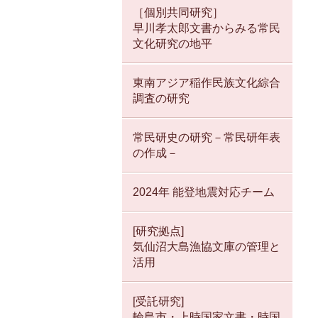
［個別共同研究］
早川孝太郎文書からみる常民
文化研究の地平
東南アジア稲作民族文化綜合
調査の研究
常民研史の研究－常民研年表
の作成－
2024年 能登地震対応チーム
[研究拠点]
気仙沼大島漁協文庫の管理と
活用
[受託研究]
輪島市・上時国家文書・時国