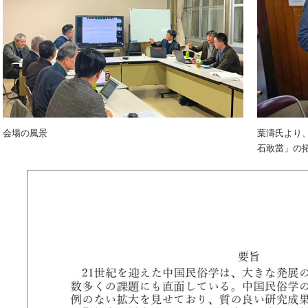
会場の風景
葉濤氏より
石敢當」の