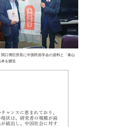
、関口博巨所長に中国民俗学会の資料と「泰山
拓本を贈呈