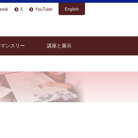
book
X
YouTube
English
具マンスリー
講座と展示