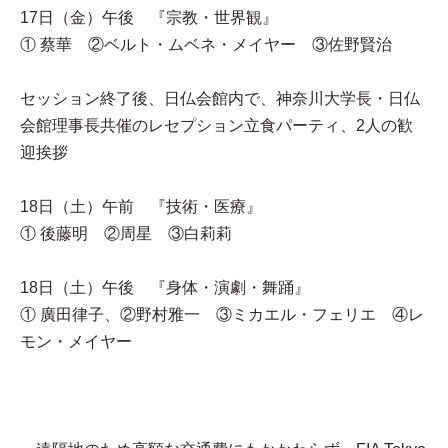
17日（金）午後 『宗教・世界観』
① 蔡華 ②ベルト・ムベネ・メイヤー ③佐野賢治
セッション終了後、日仏会館内で、神奈川大学長・日仏
会館理事長共催のレセプション立食パーティ、2人の歓
迎挨拶
18日（土）午前 『技術・医療』
① 後藤明 ②周星 ③白莉莉
18日（土）午後 『身体・演劇・舞踊』
① 廣田律子、②野村雅一 ③ミカエル・フェリエ ④レ
モン・メイヤー