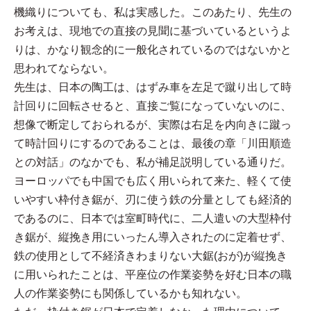
機織りについても、私は実感した。このあたり、先生の
お考えは、現地での直接の見聞に基づいているというよ
りは、かなり観念的に一般化されているのではないかと
思われてならない。
先生は、日本の陶工は、はずみ車を左足で蹴り出して時
計回りに回転させると、直接ご覧になっていないのに、
想像で断定しておられるが、実際は右足を内向きに蹴っ
て時計回りにするのであることは、最後の章「川田順造
との対話」のなかでも、私が補足説明している通りだ。
ヨーロッパでも中国でも広く用いられて来た、軽くて使
いやすい枠付き鋸が、刃に使う鉄の分量としても経済的
であるのに、日本では室町時代に、二人遣いの大型枠付
き鋸が、縦挽き用にいったん導入されたのに定着せず、
鉄の使用として不経済きわまりない大鋸(おが)が縦挽き
に用いられたことは、平座位の作業姿勢を好む日本の職
人の作業姿勢にも関係しているかも知れない。