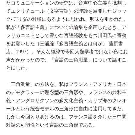
たコミュニケーションの研究は、音声中心主義を批判し
てエクリチュール（文字言語）の理論を展開したジャッ
ク•デリダの対極にあるように思われ、興味を引かれた。
私が「多言語主義」についての論集を企画したとき、ア
フリカニストとして豊かな言語経験をもつ川田氏に寄稿
をお願いした（三浦編『多言語主義とは何か』 藤原書
店、1997）。そんな経緯で今回人類学者ではない私にお
声がかかったので、「言語の三角測量」について話すこ
とにした。
「三角測量」の方法を、私はフランス・アメリカ・日本
のデモクラシーの理念型の三角形や、フランスの共和主
義・アングロサクソンの多文化主義・カリブ海のクレオ
ールという統合モデルの三角形に自由に適用してきた。
しかし今回とりあげるのは、フランス語を介した日中間
対話の可能性という言語の三角形である。