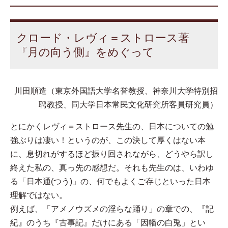
クロード・レヴィ＝ストロース著
『月の向う側』をめぐって
川田順造（東京外国語大学名誉教授、神奈川大学特別招
聘教授、同大学日本常民文化研究所客員研究員）
とにかくレヴィ＝ストロース先生の、日本についての勉
強ぶりは凄い！というのが、この決して厚くはない本
に、息切れがするほど振り回されながら、どうやら訳し
終えた私の、真っ先の感想だ。それも先生のは、いわゆ
る「日本通(つう)」の、何でもよくご存じといった日本
理解ではない。
例えば、「アメノウズメの淫らな踊り」の章での、『記
紀』のうち『古事記』だけにある「因幡の白兎」とい