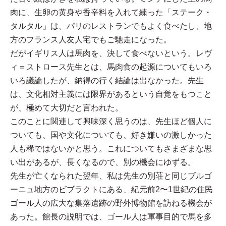
肉に、生卵の黄身や香辛料を入れて練った「ステーク・
タルタル」は、パリのレストランでもよく食べたし、地
方のフランス人友人宅でもご馳走になった。
だがイギリス人は馬肉を、決して食べないという。レヴ
ィ＝ストロース先生とは、馬肉食の起源についてもいろ
いろ議論したが、納得の行く結論は出なかった。先生
は、文化相対主義には限界があるという自覚をもつこと
が、極めて大切だと言われた。
このことに関連して興味深く思うのは、先生ほど個人に
ついても、国や文化についても、好き嫌いの激しかった
人も稀ではないかと思う。これについてもさまざまな思
い出があるが、長くなるので、別の機会にゆずる。
先生が亡くなられた翌年、私は先生の別荘と同じブルゴ
ーニュ地方のビブラクトにある、紀元前2〜1世紀の住民
ゴール人の広大な集落遺跡の野外博物館を訪ねる機会が
あった。館長の説明では、ゴール人は軍事目的で馬を多