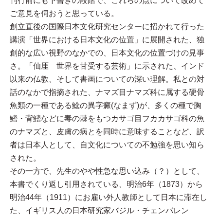
刊行前にも下書きの段階で、これらの点について改めて
ご意見を伺おうと思っている。
創立直後の国際日本文化研究センターに招かれて行った
講演「世界における日本文化の位置」に展開された、独
創的な広い視野のなかでの、日本文化の位置づけの見事
さ。「仙厓 世界を甘受する芸術」に示された、インド
以来の仏教、そして書画についての深い理解。私との対
話のなかで指摘された、ナマズ目ナマズ科に属する硬骨
魚類の一種である鯰の異字癜(なまず)が、多くの種で胸
鰭・背鰭などに毒の棘をもつカサゴ目フカカサゴ科の魚
のナマズと、皮膚の病とを同時に意味することなど、訳
者は日本人として、自文化についての不勉強を思い知ら
された。
その一方で、先生のやや性急な思い込み（？）として、
本書でくり返し引用されている、明治6年（1873）から
明治44年（1911）にお雇い外人教師として日本に滞在し
た、イギリス人の日本研究家バジル・チェンバレン