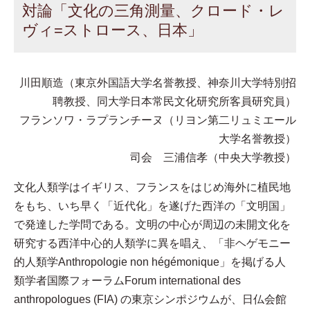
対論「文化の三角測量、クロード・レ
ヴィ=ストロース、日本」
川田順造（東京外国語大学名誉教授、神奈川大学特別招
聘教授、同大学日本常民文化研究所客員研究員）
フランソワ・ラプランチーヌ（リヨン第二リュミエール
大学名誉教授）
司会 三浦信孝（中央大学教授）
文化人類学はイギリス、フランスをはじめ海外に植民地
をもち、いち早く「近代化」を遂げた西洋の「文明国」
で発達した学問である。文明の中心が周辺の未開文化を
研究する西洋中心的人類学に異を唱え、「非ヘゲモニー
的人類学Anthropologie non hégémonique」を掲げる人
類学者国際フォーラムForum international des
anthropologues (FIA) の東京シンポジウムが、日仏会館