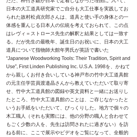
ただ、枠付き鋸が日本で定着しなかった理由について、
日本の大工道具研究家でご自分も大工仕事を実践してお
られた故村松貞次郎さんは、道具と使い手の身体との一
体感を重んじる日本人の伝統を考えておられて、この点
はレヴィ＝ストロース先生の解釈と結果としては一致す
る。だが先生の最晩年、誕生日のお祝いに、日本の大工
道具について指物師大館年男氏が英語で書いた
“Japanese Woodworking Tools: Their Tradition, Spirit and
Use”, First Linden Publishing Inc. U.S.A. 1998を、かねて
から親しくお付き合いしている神戸市の竹中大工道具館
の元主任学芸員渡邉晶さんから教えていただいて取り寄
せ、竹中大工道具館の図録や英文資料と一緒にお送りし
たところ、竹中大工道具館のことは、ご存じなかったと
いうお手紙をいただいて、びっくりした。地方で個々の
木工職人（それも実際には、他の分野の職人と合わせて
もごく少数の人を、先生は訪問されたに過ぎない）を訪
ねる前に、ここで展示やビデオをご覧になって、全般的