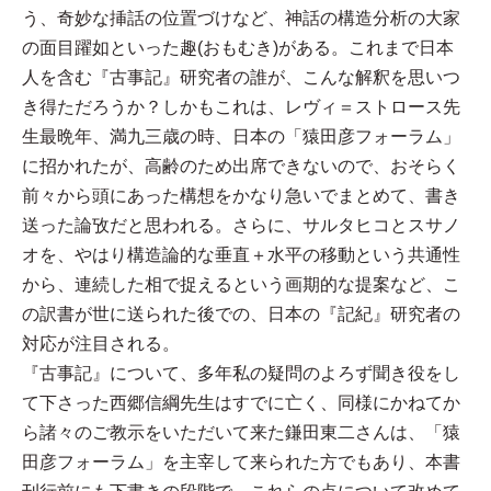
う、奇妙な挿話の位置づけなど、神話の構造分析の大家
の面目躍如といった趣(おもむき)がある。これまで日本
人を含む『古事記』研究者の誰が、こんな解釈を思いつ
き得ただろうか？しかもこれは、レヴィ＝ストロース先
生最晩年、満九三歳の時、日本の「猿田彦フォーラム」
に招かれたが、高齢のため出席できないので、おそらく
前々から頭にあった構想をかなり急いでまとめて、書き
送った論攷だと思われる。さらに、サルタヒコとスサノ
オを、やはり構造論的な垂直＋水平の移動という共通性
から、連続した相で捉えるという画期的な提案など、こ
の訳書が世に送られた後での、日本の『記紀』研究者の
対応が注目される。
『古事記』について、多年私の疑問のよろず聞き役をし
て下さった西郷信綱先生はすでに亡く、同様にかねてか
ら諸々のご教示をいただいて来た鎌田東二さんは、「猿
田彦フォーラム」を主宰して来られた方でもあり、本書