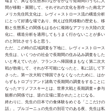
端まで、異なる生態系のなかをかなり短期間のうちに人
間が移動・展開して、それぞれの文化を形作った南北ア
メリカ先住民文化は、レヴィ＝ストロース流の構造分析
にとって好適な場であり、例えば住民移動の歴史も、移
動と生態系との関係もはるかに複雑なアフリカ大陸の文
化に、構造分析を適用してもうまく行かないことが多い
のと対比させうると思う。
ただ、この時の広域調査を下地に、レヴィ＝ストロース
先生は、いくつかの社会で長期間の住み込み調査をした
いと考えていたが、フランスへ帰国後まもなく第二次大
戦が勃発して、それが不可能になったと、私に話して下
さった。第一次大戦で帰国できなくなったために、はか
らずもトロブリアンド諸島で長期間の調査をすることに
なったマリノフスキーとは、世界大戦と長期調査＝参与
観察の関係では、逆の立場に置かれたことになる。
終わりに、先生の日本での食体験をめぐる「ここだけの
話」。ブルゴーニュの先生の別荘でのある夜、先生は私