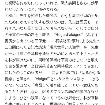
な視野をおもちになっていれば、職人訪問もさらに効果
的だったろうにと、悔やまれる。
同様に、先生を招聘した機関の、かなり紋切り型の手配
のためにかえすがえす心残りなのは、先生は五度も、そ
れぞれかなり長く訪日しておられながら、そしてご自分
の著書の一冊の題を『離見』 “Regard éloigné” （みすず
書房から出ている三保元 —— 石坂財団招聘による先生の
二日間にわたる記念講演「現代世界と人類学」を、先生
が一カ月前に全草稿を通訳のためにと送って下さったの
を私が届けたのに、同時通訳者は下読みはしないと敢え
て目を通さず、当日滅茶苦茶な同時通訳（？）で台無し
にしたのもこの訳者だ —— による邦訳では『はるかなる
視線』と訳され、“éloigné” というフランス語は、「はる
かな」ではなく「意図して引き離した」という意味であ
ることも理解しない、訳者のフランス語の初歩的な誤り
による、ひどい誤訳になっているのは残念だ。私が直接
先生に伺ったところでも、世阿弥の「離見」のフランス