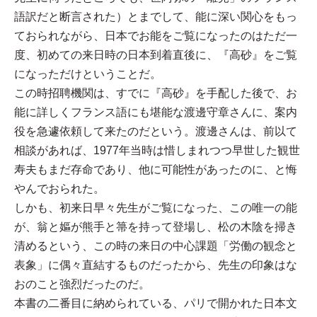
語訳だと断言された）とまでして、能に深い関心をもっ
ておられながら、日本でお能をご覧になったのはただ一
度、初めての来日時の日本到着直後に、『高砂』をご覧
になっただけということだ。
この時招聘機関は、すでに『高砂』を手配した後で、お
能に詳しくフランス語にも堪能な渡邊守章さんに、案内
役を急遽依頼して来たのだという。渡邊さんは、前以て
相談があれば、1977年当時は惜しまれつつ早世した観世
寿夫もまだ存命であり、他に可能性があったのに、と悔
やんでおられた。
しかも、初来日早々先生がご覧になった、この唯一の能
が、翁と嫗が熊手と箒を持って登場し、松の木陰を掃き
清めるという、この時の来日の中心課題「労働の観念と
表象」に偶々直結するものだったから、先生の印象はな
おのこと強烈だったのだ。
本書の二番目に納められている、パリで開かれた日本文