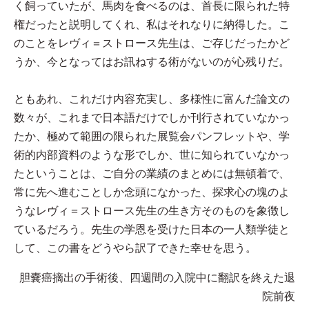
く飼っていたが、馬肉を食べるのは、首長に限られた特
権だったと説明してくれ、私はそれなりに納得した。こ
のことをレヴィ＝ストロース先生は、ご存じだったかど
うか、今となってはお訊ねする術がないのが心残りだ。
ともあれ、これだけ内容充実し、多様性に富んだ論文の
数々が、これまで日本語だけでしか刊行されていなかっ
たか、極めて範囲の限られた展覧会パンフレットや、学
術的内部資料のような形でしか、世に知られていなかっ
たということは、ご自分の業績のまとめには無頓着で、
常に先へ進むことしか念頭になかった、探求心の塊のよ
うなレヴィ＝ストロース先生の生き方そのものを象徴し
ているだろう。先生の学恩を受けた日本の一人類学徒と
して、この書をどうやら訳了できた幸せを思う。
胆嚢癌摘出の手術後、四週間の入院中に翻訳を終えた退
院前夜