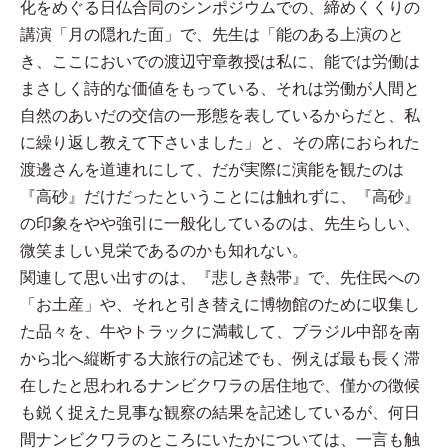
化をめぐる日仏合同のシンポジウムでの、締めくくりの
講演「月の隠れた面」で、先生は「能のある上演のと
き、ここにおいでの渡辺守章教授は私に、能では労働は
まさしく詩的な価値をもっている、それは労働が人間と
自然のあいだの交信の一形態を表しているからだと、私
に繰り返し教えて下さいました」と、その席におられた
渡邊さんを道連れにして、だが実際に演能を観たのは
『高砂』だけだったということには触れずに、『高砂』
の印象をやや強引に一般化しているのは、先生らしい、
微笑ましい見栄であるのかも知れない。
関連して思い出すのは、『悲しき熱帯』で、先住民への
「お土産」や、それと引き替えに博物館のために収集し
た品々を、牛やトラックに満載して、ブラジル中部を南
から北へ縦断する大旅行の記述でも、例えば最も長く滞
在したと思われるナンビクワラの居住地で、僅かの徴候
も鋭く捉えた見事な観察の結果を記述しているが、何日
間ナンビクワラのところにいたかについては、一言も触