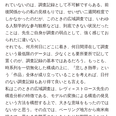
れていないのは、調査記録として不可解ですらある。前
後関係からの私の見積もりでは、せいぜい二週間程度で
しかなかったのだが、このときの広域調査では、いわゆ
る人類学的な参与観察などは、到底できない状況だった
ことは、先生ご自身が調査の弱点として、強く感じてお
られたに違いない。
それでも、何月何日にどこに着き、何日間滞在して調査
という最低限のデータは、少なくとも要所要所で記して
置くのが、調査記録の基本ではあるだろう。もっとも、
時系列を一切無化した構成の上に、『悲しき熱帯』とい
う「作品」全体が成り立っていることを考えれば、日付
のない調査記録もあり得て良いとも言える。
私はこのときの広域調査は、レヴィ＝ストロース先生の
構造分析の特徴である、モデルの変換による構造の発見
という方法を構想する上で、大きな意味をもったのでは
ないかと思う。その点では、ベーリング地方から南米南