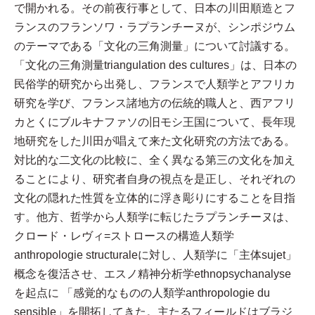
で開かれる。その前夜行事として、日本の川田順造とフ
ランスのフランソワ・ラプランチーヌが、シンポジウム
のテーマである「文化の三角測量」について討議する。
「文化の三角測量triangulation des cultures」は、日本の
民俗学的研究から出発し、フランスで人類学とアフリカ
研究を学び、フランス諸地方の伝統的職人と、西アフリ
カとくにブルキナファソの旧モシ王国について、長年現
地研究をした川田が唱えて来た文化研究の方法である。
対比的な二文化の比較に、全く異なる第三の文化を加え
ることにより、研究者自身の視点を是正し、それぞれの
文化の隠れた性質を立体的に浮き彫りにすることを目指
す。他方、哲学から人類学に転じたラプランチーヌは、
クロード・レヴィ=ストロースの構造人類学
anthropologie structuraleに対し、人類学に「主体sujet」
概念を復活させ、エスノ精神分析学ethnopsychanalyse
を起点に 「感覚的なものの人類学anthropologie du
sensible」を開拓してきた。主たるフィールドはブラジ