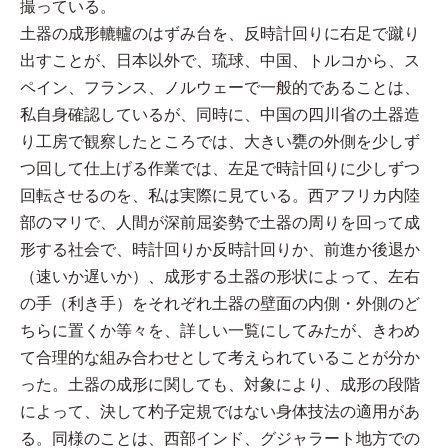
撮っている。
土器の成形轆轤のはずみ台を、反時計回りに右足で蹴り
出すことが、日本以外で、琉球、中国、トルコから、ス
ペイン、フランス、ノルウェーで一般的であることは、
私自身確認しているが、同時に、中国の四川省の土器造
り工房で観察したところでは、大きい甕の外側を少しず
つ回して仕上げる作業では、左足で時計回りに少しずつ
回転させるのを、私は実際に見ている。西アフリカ内陸
部のマリで、人間が深前屈姿勢で土器の周りを回って成
形する社会で、時計回りか反時計回りか、前進か後退か
（速いか遅いか）、成形する土器の形状によって、左右
の手（利き手）をそれぞれ土器の壁面の内側・外側のど
ちらに置くか等々を、詳しい一覧にしてみたが、きわめ
て合理的な組み合わせとして考えられていることが分か
った。土器の成形に関しても、対象により、成形の段階
によって、決して杓子定規ではない身体技法の適用があ
る。同様のことは、西部インド、グジャラート地方での