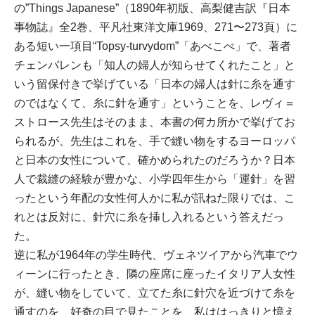
の”Things Japanese”（1890年初版、高梨健吉訳『日本
事物誌』全2巻、平凡社東洋文庫1969、271〜273頁）に
ある短い一項目“Topsy-turvydom”「あべこべ」で、著者
チェンバレンも「知人の婦人が知らせてくれたこと」と
いう留保付きで挙げている「日本の婦人は針に糸を通す
のではなくて、糸に針を通す」ということを、レヴィ＝
ストロース先生はそのまま、本書の何カ所かで挙げてお
られるが、先生はこれを、手で縫い物をするヨーロッパ
と日本の女性について、確かめられたのだろうか？日本
人で裁縫の経験が豊かな、小学四年生から「運針」を習
ったという年配の女性何人かに私が訊ねた限りでは、こ
れとは反対に、針穴に糸を挿し入れるという答えだっ
た。
逆に私が1964年の学生時代、ヴェネツイアから汽車でウ
ィーンに行ったとき、隣の座席に座ったイタリア人女性
が、縫い物をしていて、立てた糸に針穴を近づけて糸を
通すのを、好奇の目で見たことを、私ははっきりと憶え