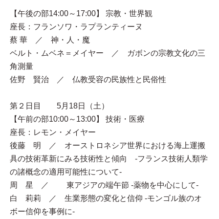
【午後の部14:00～17:00】 宗教・世界観
座長：フランソワ・ラプランティーヌ
蔡 華 ／ 神・人・魔
ベルト・ムベネ＝メイヤー ／ ガボンの宗教文化の三
角測量
佐野 賢治 ／ 仏教受容の民族性と民俗性
第２日目 5月18日（土）
【午前の部10:00～13:00】 技術・医療
座長：レモン・メイヤー
後藤 明 ／ オーストロネシア世界における海上運搬
具の技術革新にみる技術性と傾向 -フランス技術人類学
の諸概念の適用可能性について‐
周 星 ／ 東アジアの端午節 -薬物を中心にして-
白 莉莉 ／ 生業形態の変化と信仰 -モンゴル族のオ
ボー信仰を事例に-