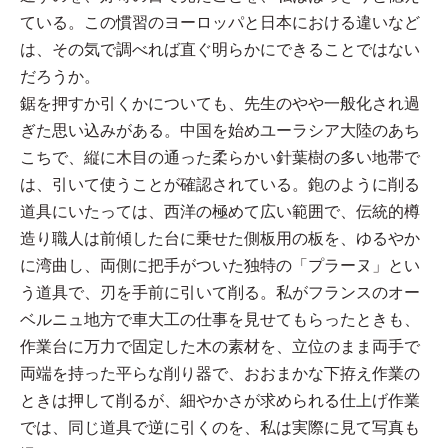
ている。この慣習のヨーロッパと日本における違いなど
は、その気で調べれば直ぐ明らかにできることではない
だろうか。
鋸を押すか引くかについても、先生のやや一般化され過
ぎた思い込みがある。中国を始めユーラシア大陸のあち
こちで、縦に木目の通った柔らかい針葉樹の多い地帯で
は、引いて使うことが確認されている。鉋のように削る
道具にいたっては、西洋の極めて広い範囲で、伝統的樽
造り職人は前傾した台に乗せた側板用の板を、ゆるやか
に湾曲し、両側に把手がついた独特の「プラーヌ」とい
う道具で、刃を手前に引いて削る。私がフランスのオー
ベルニュ地方で車大工の仕事を見せてもらったときも、
作業台に万力で固定した木の素材を、立位のまま両手で
両端を持った平らな削り器で、おおまかな下拵え作業の
ときは押して削るが、細やかさが求められる仕上げ作業
では、同じ道具で逆に引くのを、私は実際に見て写真も