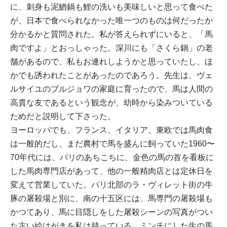
に、刺身も泥鰌鍋も鯉の洗いも美味しいと思って食べた
が、日本で食べられなかった唯一つのものは何だったか
分かるかと質問された。私が答えられずにいると、「馬
肉ですよ」とおっしゃった。深川にも「さくら鍋」の老
舗があるので、私もお連れしようかと思っていたし、ほ
かでも誘われたことがあったのであろう。先生は、ヴェ
ルサイユのブルジョワの家庭に育ったので、馬は人間の
高貴な友であるという観念が、幼時から染みついている
ためだと説明して下さった。
ヨーロッパでも、フランス、イタリア、東欧では馬肉食
は一般的だし、まだ農村で馬を盛んに飼っていた1960〜
70年代には、パリのあちこちに、金色の馬の首を看板に
した馬肉専門店があって、他の一般精肉店とは定休日を
変えて営業していた。パリ北部のラ・ヴィレット街の牛
豚の屠殺場と別に、南の十五区には、馬専門の屠殺場も
かつてあり、馬に目隠しをした屠殺シーンの写真がつい
た古い絵はがきを私は持っている。ミンチにした生の馬