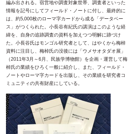
編み出される。宿営地や調査対象世帯、調査者といった
情報を記号にしてフィールド・ノートに付し、最終的に
は、約5,000枚のローマ字カードから成る「データベー
ス」がつくられた。小長谷有紀氏の講演はこのような経
緯を、自身の追跡調査の資料を加えつつ明解に跡づけ
た。小長谷氏はモンゴル研究者として、はやくから梅棹
資料に注目し、梅棹氏の没後には「ウメサオタダオ展」
（2011年3月～6月、民族学博物館）を企画・運営して梅
棹氏の業績をひろく一般に紹介し、また、フィールド・
ノートやローマ字カードを出版し、その業績を研究者コ
ミュニティの共有財産にしている。