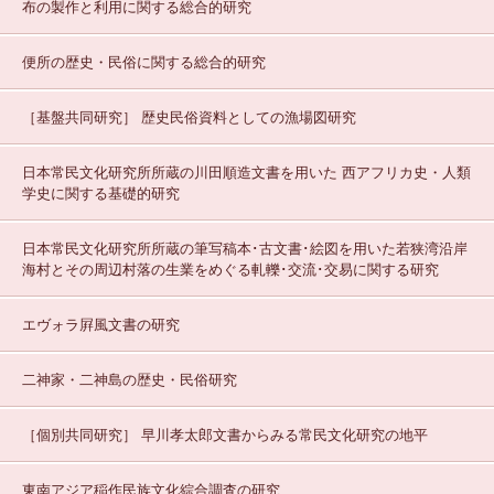
布の製作と利用に関する総合的研究
便所の歴史・民俗に関する総合的研究
［基盤共同研究］
歴史民俗資料としての漁場図研究
日本常民文化研究所所蔵の川田順造文書を用いた 西アフリカ史・人類
学史に関する基礎的研究
日本常民文化研究所所蔵の筆写稿本･古文書･絵図を用いた若狭湾沿岸
海村とその周辺村落の生業をめぐる軋轢･交流･交易に関する研究
エヴォラ屛風文書の研究
二神家・二神島の歴史・民俗研究
［個別共同研究］
早川孝太郎文書からみる常民文化研究の地平
東南アジア稲作民族文化綜合調査の研究