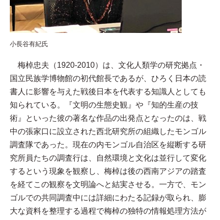
小長谷有紀氏
梅棹忠夫（1920-2010）は、文化人類学の研究拠点・
国立民族学博物館の初代館長であるが、ひろく日本の読
書人に影響を与えた戦後日本を代表する知識人としても
知られている。『文明の生態史観』や『知的生産の技
術』といった彼の著名な作品の出発点となったのは、戦
中の張家口に設立された西北研究所の組織したモンゴル
調査隊であった。現在の内モンゴル自治区を縦断する研
究所員たちの調査行は、自然環境と文化は並行して変化
するという現象を観察し、梅棹は後の西南アジアの踏査
を経てこの観察を文明論へと結実させる。一方で、モン
ゴルでの共同調査中には詳細にわたる記録が取られ、膨
大な資料を整理する過程で梅棹の独特の情報処理方法が