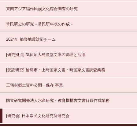
東南アジア稲作民族文化綜合調査の研究
常民研史の研究－常民研年表の作成－
2024年 能登地震対応チーム
[研究拠点]
気仙沼大島漁協文庫の管理と活用
[受託研究]
輪島市・上時国家文書・時国家文書調査業務
三宅村郷土資料公開・保存
事業
国立研究開発法人水産研究・教育機構古文書目録作成業務
[研究会]
日本常民文化研究所研究会