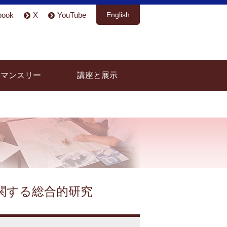
book
X
YouTube
English
具マンスリー
講座と展示
関する総合的研究