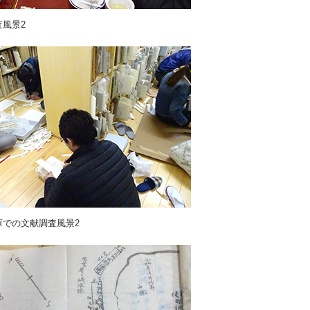
風景2
庫での文献調査風景2