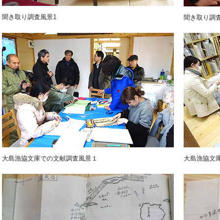
聞き取り調査風景1
聞き取り調査
大島漁協文庫での文献調査風景１
大島漁協文