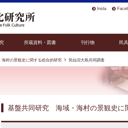
Insta
Face
究
所蔵資料・図書
刊行物
民
・海村の景観史に関する総合的研究
気仙沼大島共同調査
基盤共同研究 海域・海村の景観史に