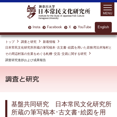
MENU
Insta
Facebook
X
YouTube
English
トップ
調査と研究
新着情報
日本常民文化研究所所蔵の筆写稿本･古文書･絵図を用いた若狭湾沿岸海村と
その周辺村落の生業をめぐる軋轢･交流･交易に関する研究
調査研究進捗および成果報告
基盤共同研究 日本常民文化研究所
所蔵の筆写稿本･古文書･絵図を用