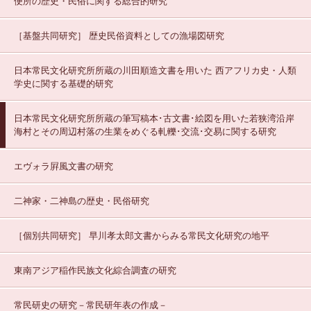
便所の歴史・民俗に関する総合的研究
［基盤共同研究］
歴史民俗資料としての漁場図研究
日本常民文化研究所所蔵の川田順造文書を用いた 西アフリカ史・人類
学史に関する基礎的研究
日本常民文化研究所所蔵の筆写稿本･古文書･絵図を用いた若狭湾沿岸
海村とその周辺村落の生業をめぐる軋轢･交流･交易に関する研究
エヴォラ屛風文書の研究
二神家・二神島の歴史・民俗研究
［個別共同研究］
早川孝太郎文書からみる常民文化研究の地平
東南アジア稲作民族文化綜合調査の研究
常民研史の研究－常民研年表の作成－